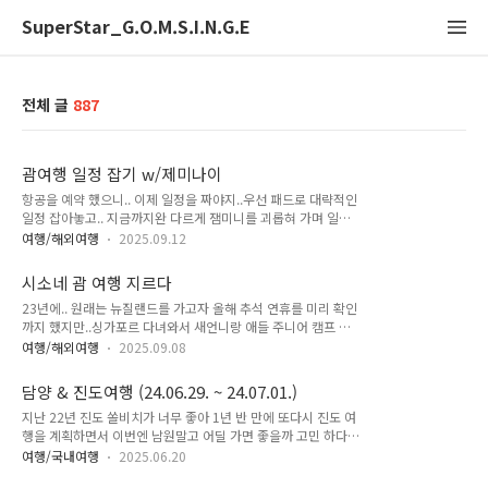
SuperStar_G.O.M.S.I.N.G.E
전체 글
887
괌여행 일정 잡기 w/제미나이
항공을 예약 했으니.. 이제 일정을 짜야지..우선 패드로 대략적인
일정 잡아놓고.. 지금까지완 다르게 잼미니를 괴롭혀 가며 일정
을 짜봤다..제미나이에게 저 메모를 던주고 일정을 잡아달라고..
여행/해외여행
2025.09.12
요청하고 추가하고 추가하고 계속 요청해서 최종적으로 나온 일
정...* **인원:** 시소네 가족 (4명)* **항공:** * 출국: 21:00
시소네 괌 여행 지르다
부산 출발 → 2:00 괌 도착 (LJ921) * 귀국: 3:00 괌 출발 →
23년에.. 원래는 뉴질랜드를 가고자 올해 추석 연휴를 미리 확인
6:15 부산 도착 (LJ922)* **숙소:** 호시노 리조트 리조나레 괌
까지 했지만..싱가포르 다녀와서 새언니랑 애들 주니어 캠프 보
타워동 디럭스룸 (4박) * 라운지 해피아워: 윙동 1층 베이뷰 라
내기로 죽이 척척 맞는 바람에.. 뉴질랜드는 포기했지만.. 그래도
운지에서 16:30 ~ 19:30 이용 가능.---### **1일차: 괌 도착 및
여행/해외여행
2025.09.08
기나긴 추석 연휴를 그냥 지나칠순 없었다..하지만!!! 작년 이맘
돌핀 투어 & 스시 프라이데이*** **02:00:** 괌 국제공..
때부터 항공권을 알아봤지만.. 너무나도 비싼 항공권 가격에 살
담양 & 진도여행 (24.06.29. ~ 24.07.01.)
짝 맘이 꺾였다가...혹시나 임박해서 취소표 같은 거 구하면 쌀지
지난 22년 진도 쏠비치가 너무 좋아 1년 반 만에 또다시 진도 여
도 모른다는 희망을 안고 수시초 비행기 티켓을 확인해 봤다..그
행을 계획하면서 이번엔 남원말고 어딜 가면 좋을까 고민 하다
러다 연휴 막바지.... 하루씩 미뤄가며 가격을 조회하던 중..부산-
담양을 경유지로 고름.대략적 일정과 갈 곳을 미리 알아보고, 여
괌 항공이 너무나도 싼 게 아닌가!!!무려 4인에 797,000원(사전
여행/국내여행
2025.06.20
행 시작!2024.06.29.(토)ㅁ 메타프로방스: 전남 담양군 담양읍
좌석지정 포함)일단 지르고... 이젠 취소하면 더 손해인 상황..무