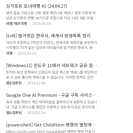
무 더워서 아이온 오차드만 갔던지라,, 오늘 다시 오차드 거리
장 아까웠던 ㅋㅋ 거의 싱가포르 역사나 현지인들에 유명한 사람
싱가포트 모녀여행 #1 (24.04.27)
로!!MTR 타러 가는 길에 아랍ST의 응커피 에서 ☕️ 에메랄드힐
이 더 많았다..탄종비..
엄마 칠순 기념으로 나랑 엄마 새언니랑 새언니 엄마 이렇게 떠
로드 너무 이쁜 동네..오차드 거리 이곳 저곳(쇼핑몰) 둘러보고
났던 싱가포르 여행~보기드문 조합으로 지난 24년 4월 26일 ~
파라곤몰 야쿤카야토스트 먹고 점심먹으러~~점심은 조금 외곽
5월 1일 (3박6일, 현지기준 꽉참 3박4일) 싱가포르여행🇸🇬 1
에 있는 the rotiprata house 찐 현지인들만 오는 외곽 주거지
여행/해외여행
2025.06.16
일차인천공항 출발 23:30 ✈️ 창이공항 도착 5:00 수속하구 입국
에 있는 인도맛집.. 프라타는 난이랑 비슷했고 커리가 너무 맛난
면세점에서 여행 중 마실 알코올 사구 그랩타구 숙소 왔더니 6시
곳!!2층버스 타고 클락키로!!클락키 리버크루즈..
[tvN] 벌거벗은 한국사, 세계사 방영목록 정리
반이던가..얼리 체크인 요청 했더니 얄짤없이 "놉!!!!!!!!!"그래
아이가 초등학교 5학년이 되면서,, 한국사와 세계사를 공부하기
서 준비해서 나가려다 미리 보낸 메일 얘기 했더니 8시 이후면
시작했다.TV가 없는 집이라 아이들이랑 벌거벗은 한국사, 세계
해줄 수 있단다.. ㅋㅋ @hoteltraveltine 그래서 호텔 근처 산책
사를 보면 좋겠다는 생각은 많이 했었는데이미 너무 많은 회차가
하기로..걸어서 플라이어(4월 점검으로 운행안함) 찍고 돌아와
여행
2025.03.12
있어서 섣불리 시작하기가 두려워 차일피일하다 보니 더더더 많
서 blankocourt prawnmee 에서 새우국수먹고 호텔 복귀! 체
은 회차가 생겼고,, 이제서라도 보면 어떨까 생각하다가 방영목
크인 ✔️ 첫 일정은 리틀인디아 ..
[Windows11] 윈도우 11에서 네트워크 공유 접
록을 찾아 보게 되었다. 나무위키에서 아주 자세한 내용이 있었
근 문제
조직의 보안 정책에서 인증되지 않은 게스트 액세스를 차단하므
지만, 이걸 매번 찾아보기도 그렇고,, 출력해서 아이에게 골라볼
로 이 공유 폴더에 액세스할 수 없습니다. 이러한 정책은 안전하
수 있게 하고 싶단 생각에 그냥 엑셀로 정리해 보았다. 벌거벗은
지 않거나 악의적인 장치로부터 PC를 보호하도록 도와줍니
세계사EP.방영날짜회차 정보강사여행지비고12020-12-12히
웹&컴퓨팅
2024.12.06
다. 윈도우 업데이트 후 네트워크 접근관련 문제가 발생하였
틀러설민석독일, 오스트리아 22020-12-19클레오파트라이집
다."KB5003173" 보안 패치 확인 필요아래와 같은 문제가 발생
트, 로마 32020-12-26일본 제국 (난징 대학살)중국 난징, 중
Google One AI Premium - 구글 구독 서비스
할 수 있는 것을 확인하고 조치 하였
국 하얼빈 42021-0..
의 AI 옵션 (Gemini)
회사 생활 하면서 개인 데이터들을 클라우드에 보관하고 있습니
다.https://learn.microsoft.com/en-us/windows-
다. 구글 드라이브를 몇년간 이용하고 있는데 지금은 프리미엄
server/storage/file-server/enable-insecure-guest-logons-
2TB 요금제로 가족과 공유 하여 사용하고 있습니다. 얼마전 구
smb2-and-smb3?tabs=powershell 방법1시작을 선택 하
웹&컴퓨팅
2024.02.14
글원 서비스에 들어가보니 현재 요금제에 AI 서비스 추가된 요금
고 gpedit.msc를 입력"로컬 컴퓨터 정책 / 컴퓨터 구성 / 관리
제가 나와있더군요. 현재 요금제는 2TB 기준 1년 119,000원
템플릿 / 네트워크 / Lanman 워크스테..
[powershell] Get-ChildItem 명령어 별칭에
입니다. AI로 변경시 년 요금제는 안되고 월요금제로 변경해야
윈도우 처럼 파일/폴더 정열하기
https://x2chi.com/1002 [powershell] 명령어 별칭 만들기
되네요. 2개월 무료 혜택을 주지만 월 29,000원 이나 지불해야