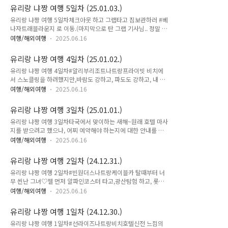
동 (3천원차이 정도.. 차가 엄청 쌔삥이어서 만족)근데 ㅠ 호텔
유리랑 냐짱 여행 5일차 (25.01.03.)
도착 해서 내 알리가 안되는 거다!! 순간 당황쓰.. 일단 아가씨 알
유리랑 냐짱 여행 5일차체크아웃 하고 그랩타고 짐보관하러 #베
리로 결제 하고 하차.. 😔 😥#노보텔상하이클로버 호텔 체크인
나자트래블라운지 로 이동.(마지막으로 탄 그랩 기사님.. 정말 깔
하고 커넥팅룸으로 배정받아 일단 짐 풀고. 잠시 흔들린 정줄 부
끔하고, 베트남스럽지 않게 운전을 차분하게 하심..경적도 1도
여잡고..이른 저녁을 위해 제일백화점으로!!옛날옛적에 #헌지우
여행/해외여행
2025.06.16
안울리고, 옷도 깔끔.. 차도 전기차에 완전 깔끔.. 기분 좋아서 그
이치엔 에 5시에 도착하니 바로 들어 갈 수 있었다. 우리 뒤부터
랩 팁도 드림 😁)짐 맡겨 놓고 #cccpcoffeehồngbàng 재방
웨이팅...와.. 역시 뭐든 현지가 짱이네.. 시소쭌.. 다들 엄청 ..
유리랑 냐짱 여행 4일차 (25.01.02.)
문!!첫날 실패를 교훈삼아 코코넛 커피 주문하고,점심 먹으러 #
유리랑 냐짱 여행 4일차#알리부리조트나트랑프라이빗 비치에
라냐 로!!하나투어 단체 예약과 함께.. 한국식당인지 아닌지 모를
서 스노클링을 하려했지만,바람도 강하고, 파도도 강하고, 내 손
정도로 한국인들만 있는 ㅋㅋ공심채도, 오징어도, 돼지갈비도 다
조차 안보일정도로 탁한 물로 포기!인피니티 풀에서 놀았지만
맛났다..(그래도 공심채는 동호콴이 짱임)식사 후 렌트카(4시간)
여행/해외여행
2025.06.16
이또한 추워서 금방 포기.. ㅠㅠ급 일정 변경해서 담시장으로 고
타고#롱선사🏯 #포나가르사원 #혼총곶 을 돌아봤는데..ㅡㅡ 1
고!!담시장에서 나랑 율이랑 시니 라탄 가방 한개씩 사고, 신랑은
시가 반이 남네..결국 #나트랑대성당 도 갔는데.. 가자마자 미사..
유리랑 냐짱 여행 3일차 (25.01.01.)
편한 슬리퍼 하나 구입..(슬리퍼가 젤 비쌈...)과일 담아 두기 좋
유리랑 냐짱 여행 3일차타국에서 맞이하는 새해~원래 호텔 마사
은 라탄 바구니도 하나 겓!!점심은 #tomtomtom 모닝글로리
지를 받으려고 했으나, 어찌 예약해야 하는지에 대한 안내를 도
가 엄청 굵은 줄기 뿐이라 아쉬웠다.. 😢#제시프루츠 에서 망고
저히 못 찾아서,,선라이즈 호텔 옆 나트랑 센터에 있는 코코넛 풋
슬러시랑 오레오 수플레랑 코코넛 크로플이랑 먹으며 당충전 하
여행/해외여행
2025.06.16
마사지로!율의 생애 첫 전신마사지!생각보다 잘 받네.. 간지럽다
고,나왔는데 😢 비가오네..#65번과일가게🥭 에서 옐로망고, 망
고 엄청 그럴줄 알았는데..좋았다고.. ㅋㅋ오늘은 두번째 숙소인
고스틴, 잭프룻, 두리안 사서 셔틀버스 타러!!비가 안왔으면 #탑
유리랑 냐짱 여행 2일차 (24.12.31.)
#알리부리조트나트랑 로 옮기고..점심은 #동호콴 에서.. 모닝글
짱흐엉 도 볼겸 해변..
유리랑 냐짱 여행 2일차#빈원더스나트랑케이블카 탈때부터 너
로리 넘나 맛남...율이는 프라이드 누들이 맛난가봉가..원숭이섬
무 씐난 그녀♡젤 먼저 알파인코스터 타고,광산탐험 하고, 롯데
에서 원숭이도 보고.. 지나가던 한국인 삼촌이 준 바나나로 원숭
리아에서 점심 먹고,동물원에서 홍학과 기린과 흑조도 보고,아쿠
이도 주고 ㅋㅋ원숭이 쇼도 보고 (쇼 관람객은 한국인 뿐이었다
여행/해외여행
2025.06.16
아리움 인어쇼도 보고(우리나라에 비하면... ㅋㅋㅋ)여러 어트랙
는...)리조트 안에서 디너 BBQ도 먹고.. 수제 맥주로 유명해서 맥
션도 즐기고,마지막 타타쇼까지 제대로 보고 옴♡
주도 종류대로 먹어보고..밥 잘먹어서 상으로 민초 아이스크림도
유리랑 냐짱 여행 1일차 (24.12.30.)
먹음.. ㅋ이제 ..
유리랑 냐짱 여행 1일차#선라이즈나트랑비치호텔신전 느낌의