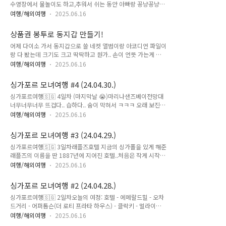
수영장에서 물놀이도 하고,추워서 쉬는 동안 아빠랑 꽁냥꽁냥♡
점심은 #pizza4ps 에서 3가지 치즈피자와 부라타 햄 마르게리
여행/해외여행
2025.06.16
타..#cccpcoffeehồngbàng 에서 코코넛 커피.(코코넛커피가
맛남.. 레몬 슬러쉬 최악 ㅋ)#망고스파앤네일 에서 율이는 네일,
상품권 봉투로 동지갑 만들기!
아빠는 발, 나는 전신.. ㅋㅋ네일 받고 너무 씐나하는 유리♡저녁
어제 다이소 가서 동지갑으로 쓸 네컷 앨범이랑 아코디언 파일이
은 #쉐라톤씨푸드뷔페 랍스타와 음료 무제한으로 느긋느긋 즐
랑 다 봤는데 크기도 크고 딱딱하고 뭔가.. 손이 언뜻 가는게 없
기고, 생각보다 사람이 적어서 쾌적하고 공연도 넘나 좋았음..
더라구요..그래서 아직 여행갈때까지 시간도 많이 남았으니 일단
여행/해외여행
2025.06.16
좀 더 고민 해보자~~ 하고 집에 왔는데...직접 만드는것도 나쁘
지 않겠다 싶었어요 ㅎ열심히 잔머리를 굴리다가 갑자기 생각난
싱가포르 모녀여행 #4 (24.04.30.)
게.. 명절이나 기념일 같을 때 받은 상품권 봉투를 하나도 안버리
싱가포르여행🇸🇬 4일차 (마지막날 😭)마리나샌즈베이전망대
고 모아둔게 생각나더라구요 ㅎ그걸로 어찌 잘 만들어봐야겠다..
너무너무너무 뜨겁다.. 습하다.. 숨이 막혀서 ㅋㅋㅋ 오래 보진
생각하고.. 조금 더 넓게 펼쳐지면 좋겠다 싶어서 이면지 잘라서
못한다..전체 한바퀴를 도는 것도 아니고 배의 왼쪽의 1/4 정도?
봉투 사이사이에 아코디언파일처럼 넣어주고...봉투 6개를 그렇
여행/해외여행
2025.06.16
밖에 못 보는 듯.. 그래도 싱가포르을 한눈에 내려다 볼 수 있어
게 붙인 후 이면지로 밑둥을 한번 더 감싸 주고.. 카페에서 받은
서 마지막 일정으로 최고인듯.. 바샤커피☕️ 커피계의 에르메스라
도안 이용 해서 마무리 했어요 ㅎ예전 지인이 여행갔다 선물해준
싱가포르 모녀여행 #3 (24.04.29.)
는.. ㅋㅋㅋ 너무 고급진 분위기.. 식기조차 은식기.. 커피 한 포트
부엉이 파우치에 쏘옥..
싱가포르여행🇸🇬 3일차래플즈호텔 지금의 싱가폴을 있게 해준
에 롱바에서 못 먹어서 아쉬운 슬링 두잔.. 슬링 너무 맛났음..
래플즈의 이름을 딴 1887년에 지어진 호텔..처음은 작게 시작했
MBS 안 식당... 이름은 기억나지 않지만...ㅋㅋㅋ가든스바이더베
지만 여러번 확장으로 지금의 규모가 되었다고.. 부띠끄에서 역
이 클라우드포레스트 열대우림의 정석이라고 해야할까? 진짜 규
여행/해외여행
2025.06.16
사를 보지 않았다면 전혀 몰랐을 것 같다.. 여튼 규모와 고급스러
모가 장난 아님.. 입장하고 미스트타임 끝자락도 보고.. 온실이라
움에 감탄 또 감탄!! 롱바의 싱가폴 슬링은 너무 비싸서 ㅠㅠ 패
내부가 더울까 걱정했는데 최고로 시원하고.. 너무 멋있었음..
싱가포르 모녀여행 #2 (24.04.28.)
스... 지우궁거핫팟 해산물플래터🦐 전참시에 나왔던 해산물 플
플..
싱가포르여행🇸🇬 2일차오늘의 여정: 호텔 - 에메랄드힐 - 오차
래터 먹으러 부기스로! 랍스타를 위해 3~4인을 시켰는데 너무어
드거리 - 어퍼톰슨(더 로티 프라타 하우스) - 클락키 - 멀라이언
마무시한 양이... 결국 다 못 먹었다는..디저트는 싱가포르에 유
파크 - 클락키 리버크루스 - 사테거리 - 호텔총 걸음 수: 24,510
명한 망고사고 아츄디저트 갠적으로 난 첫날 먹은 망고빙수가 더
여행/해외여행
2025.06.16
(어제: 29,013)일어나서 호텔 루프탑 전망 확인.. 대박!어제 너
맛났다...센토사섬 마담투소싱가포르 이번 여행 중 입장료가 가