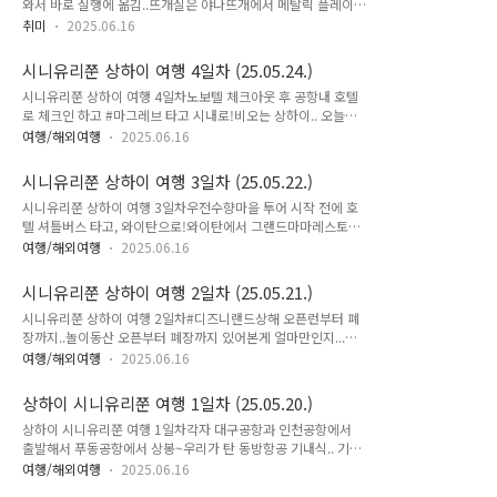
와서 바로 실행에 옮김..뜨개실은 야나뜨개에서 메탈릭 플레이코
어준다.3. 머핀틀에 유산지를 쌀고 버터 섞은 오레오를 조금씩
드와 플레이코드 두 가지 실을 섞어서 만듦.사슬 40코1단 ~ 4단
깔아서 머핀의 바닥을 만들어 준다.4. 미리 크림치즈를 실온에
취미
2025.06.16
짧은 뜨기 805단 ~ 7단 (한길긴뜨기 1 사슬 1) × 408단 ~ 10
꺼내어 섞기 좋을 정도로 녹여 놓은 뒤 살살 저어준다.5. 설탕, 계
단 짧은 뜨기 8010단 ~ 12단 (한길긴뜨기 1 사슬 1) × 4013단
란 순으로 넣어가면서 반죽을 저어준다.6. 어느정도 잘 섞이고
시니유리쭌 상하이 여행 4일차 (25.05.24.)
~ 14단 짧은 뜨기 8015단 ~ 17단 (한길긴뜨기 1 사슬 1) ×
나면..
시니유리쭌 상하이 여행 4일차노보텔 체크아웃 후 공항내 호텔
4018단 ~ 19단 짧은 뜨기 8020단 ~ 22단 (한길긴뜨기 1 사슬
로 체크인 하고 #마그레브 타고 시내로!비오는 상하이.. 오늘은
1) × 4023단 ~ 24단 짧은 뜨기 80손잡이 부분이 엄청 고민이
하루종일 지하철로 이동하기!#루쉰공원 에서 #윤봉길의사기념
많이 되었는데 빼뜨기 10(손잡이 시작 부분으로 위치 이동)손잡
여행/해외여행
2025.06.16
관 부터 역사공부 시작!#점도적딤섬 에서 점심 먹고홍미창펀 너
이 1단 짧은 뜨기 202단 코 줄임 1 짧은 뜨기 16 코 줄임 13단
무 맛난... 계속 생각난다.. 왜 한국엔 없지 ㅜㅜ #대한민국임시정
코 줄임 1 짧..
시니유리쭌 상하이 여행 3일차 (25.05.22.)
부유적지 에서 또 역사공부..#예원 #위위안 에 가서 어제부터 노
시니유리쭌 상하이 여행 3일차우전수향마을 투어 시작 전에 호
래불렀던 탕후루 먹고 (탕후루 먹으러 간... ㅋㅋ)#스타벅스리저
텔 셔틀버스 타고, 와이탄으로!와이탄에서 그랜드마마레스토랑
브로스터리상하이 가서 커피랑 디저트 먹고 (셋이서 2분만에 순
에서 홍소육이랑 오이무침만 시켜서 아점 비슷하게 조금만 맛보
삭)마지막으로 #미슐랭 #예상하이 에서 #베이징덕🐥 먹고.. 너
여행/해외여행
2025.06.16
고, 걸어서 미팅장소로 이동!#우전수향마을 하나투어 통해서 투
무 맛있다..다시 #마그레브 타고 호텔로..25.05.24. 상하이 시내
어 신청했는데.. 우리끼리 VIP투어가 되어버렸다.먼저 #우전수
투어..
시니유리쭌 상하이 여행 2일차 (25.05.21.)
향마을동책 에 가서 가이드님의 안내에 따라 여기저기 다니고,
시니유리쭌 상하이 여행 2일차#디즈니랜드상해 오픈런부터 폐
서책에서 줄서서 사먹는 무 튀김도 쉽게 사먹고!! (완전 맛도리)
장까지..놀이동산 오픈부터 폐장까지 있어본게 얼마만인지...와..
친절한 가이드님.. 아이들이 더워하니 맛난 아이스크림도 사주셨
너무 재미있었지만 그만큼 힘들었다.. (늙..)#주토피아 어트랙션
음..유람선도 타고..#우전수향마을서책 으로 넘어가서 자유시간
여행/해외여행
2025.06.16
을 시작과 끝으로 두번씩 타고..#캐리비안의해적 #소어링 #로어
도 갖고 저녁도 먹고.. 야경도 보고 마지막은 전기 자동차 기다리
링래피드 #트론 등 필수 어트랙션은 다 타본 듯..#퍼레이드 도
면서 공연하는데 시니는 불려나가서 모자 묘기도 도전해 보고..
상하이 시니유리쭌 여행 1일차 (25.05.20.)
보고 #불꽃놀이🎆 까지..완전 하루를 불태웠네..오늘을 위해 선
나름 알차게 잘 보냈던 하루.. 시내에서..
상하이 시니유리쭌 여행 1일차각자 대구공항과 인천공항에서
택했던 #노보텔상하이클로버 디즈니 셔틀버스 덕에 오고가고도
출발해서 푸동공항에서 상봉~우리가 탄 동방항공 기내식.. 기대
너무 편했던..아이들이 너무 좋아했고.. 오전엔 비가 오락 가락
안했는데 치킨 라이스가 나와서 애들이 맛나다고 잘 먹었다.DiDi
했지만 오후엔 해나고 낢씨도 너무 좋았던 디즈니랜드..잘 놓았
여행/해외여행
2025.06.16
타러 가다 DiDi 탑승장 입구에서 DiDi 호객에 이끌려 호텔로 이
으니 된거야!!2025.05.21. 상하이 디즈니랜드