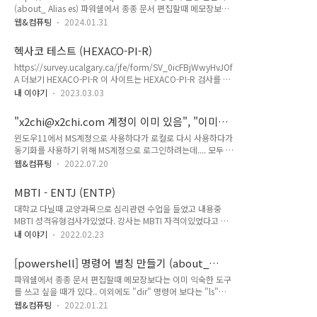
(about_ Alias es) 파워쉘에서 종종 문서 편집할때 메모장보다
하네요. (아직 제미나이(바드) 외에는 서비스가 적용되지 않았는
는 이미 익숙한 도구를 쓰고 싶을 때가 있다.. 이외에도 "dir" 명
데 .. 그래서 2개월무료 주고 2개월내 적용 하려나?) ChatGPT
웹&컴퓨팅
2024.01.31
령어 보다는 "ls"가 익숙 할때가 있다,, 이미 "ls"는 파워쉘에서
4 유료는 22달러로 ChatGPT 만써도 3만원이라는 금액을 생각
지원 하고 있으나 "ll"지 x2chi.com 파워쉘 별칭 만들기에서
하면 싸보이기는 하네요. 구글의 서비스들 Gmail이나 Docs에
헥사코 테스트 (HEXACO-PI-R)
"Get-ChildItem" 아이템목록을 "dir", "ll", "ls" 명령어로 별칭
서도..
https://survey.ucalgary.ca/jfe/form/SV_0icFBjWwyHvJOf
을 만들어 잘 쓰고 있다. 그런데 정열이 아쉬워 함수를 이용해 명
A 더보기 HEXACO-PI-R 이 사이트는 HEXACO-PI-R 검사를 받
령함수를 만들어 윈도우 디렉토리 이름순 정열이 되도록 작성하
을 수 있는 곳입니다. 설문지 자체(100개 질문)와 몇 가지 추가
였다. 아래 코드는 "$PROFILE"에 등록하여 서비스시작시 적용
내 이야기
2023.03.03
연구 질문 및 (선택 사항) 인구통계학적 질문(예: 연령, 성별, 지
되도록 적용하였다. #디렉토리 목록 | 정열 하기 - 함수 functi..
리적 지역, 교육 등)을 작성하는 데 일반적으로 약 15분이 소요
"x2chi@x2chi.com 계정이 이미 있음", "이미
됩니다. 귀하의 응답으로부터 계산된 결과는 작성이 완료된 후
이 장치의 다른사용자가 이 마이크로소프트 계정
윈도우11에서 MS계정으로 사용하다가 로컬로 다시 사용하다가
제공됩니다. 귀하의 참여는 자발적이며 언제든지 종료할 수 있습
을 사용하므로 여기에 이 계정을 추가할 수 없습
동기화를 사용하기 위해 MS계정으로 로그인하려는데.... 모두 로
니다. 중간에 종료할 경우, 귀하의 응답은 연구에 사용되지 않습
니다."
그아웃 하고 로컬로 변경했는데 다시 로그인 - 인증 - PC 로그인
니다. 귀하의 응답은 익명성과 비밀이 보장됩니다. 즉 귀하는 이
웹&컴퓨팅
2022.07.20
비번 까지 하고.... 또동! "x2chi@x2chi.com 계정이 이미 있
름이나 개인 정보를 제공하지 않으며, 수집된 자료는 학술 연구
음" 이라고 뜨는 데 도데체 어디서 쓰고 있는지 숨겨진 계정말고
자만 볼 수 있습니다. 귀하의 자료..
MBTI - ENTJ (ENTP)
는 없는것 같아 찾아보니.... 역시 숨겨저 있더라구요.... 저랑 같
대학교 다닐때 교양과목으로 심리관련 수업을 들었고 내용중
지는 않지만 비슷한 사례를 찾아서 해결 했습니다. 아래 링크 참
MBTI 성격유형검사가있었다. 강사는 MBTI 자격이있었다고 기
고 하세요~! "이미 이 장치의 다른사용자가 이 마이크로소프트
어난다. 그때 매수업중 일부에서 설문을통한 그룹편성과 그룹별
계정을 사용하므로 여기에 이 계정을 추가할 수 없습니다."
내 이야기
2022.02.23
토론을 통한 성격분석이 있었던것 같다. 그때 나왔던 MBTI와 지
https://answers.microsoft.com/ko-
금 일반화된 설문을 통해 무료로 검사할수 있는 사이트를 통해
kr/windows/forum/all/%EC%9D%B4%EB%AF%B..
[powershell] 명령어 별칭 만들기 (about_
본 내 MBTI는 달랐다. 시간에 흐름에 따라 내가 변한것이 클것같
Alias es)
파워쉘에서 종종 문서 편집할때 메모장보다는 이미 익숙한 도구
다. 그때는 ENTP 와 ENFP 중간 어디쯤이였던거 같다. ENTP에
를 쓰고 싶을 때가 있다.. 이외에도 "dir" 명령어 보다는 "ls"가
조금 더 가까웠었던거 같다. https://x2chi.com/19 MBTI -
익숙 할때가 있다,, 이미 "ls"는 파워쉘에서 지원 하고 있으나
ENTP 개괄적 특성 민첩하고 독창적이고 안목이 넓으며 다방면
웹&컴퓨팅
2022.01.21
"ll"지원하지 않고 있어 별칭을 만들어 쓸수 있다. 아래는 자주쓰
에 재능이 많다. 새로운 일을 시도하고 추진하려는 의욕이 넘치