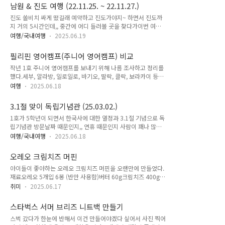
깊은실길 2-17ㅁ 점심(메타 프로방스 근처 식당) - 담양갈비창
조건 가야 한다!! 2일 휴가 쓰고, 4박 6일(현지기준 4박 4..
남원 & 진도 여행 (22.11.25. ~ 22.11.27.)
고: 한우떡갈비대통정식, 돼지갈비대통정식, 반드시국수 - 전복
진도 쏠비치 싸게 떴길래 예약하고 진도가야지~ 하면서 진도까
에꼬치다: 전복꼬치, 전복찹스테이크 등(캠핑컨셉) - 구가네
지 거의 5시간인데,, 중간에 어디 들러볼 곳을 찾다가이번 여행
META밥상: 돌판오징어/낙지/오징어제육 볶음, 모듬튀김 (매워
은 남원과 진도 여행으로 결정! 나도 어릴적 가족여행으로 남원
서 유리 먹을게 없음) - 담양돈가스: 돈가스, 파스타, 나시고랭 등
여행/국내여행
2025.06.19
광한루에 가서 한복 빌려 입고 춘향이 그네타고 했던게 기억에
- 2층버스: 돈가스, 덮밥, 스파게티 등 (식당이 2층버스 컨셉이라
많이 남기도 해서 우리 공쥬들이랑 어릴적 추억을 되세겨 보기로
애들이 좋아할 듯) - 프로방스스테이크하우스: 떡갈비..
필리핀 영어캠프(주니어 영어캠프) 비교
함.썩 맘에 드는 한복은 착기 어려웠지만, 그 중에서 그나마 괜찮
작년 1호 주니어 영어캠프를 보내기 위해 나름 조사하고 정리를
았던 한복을 골라 입고 광한루를 누비기 시작!그네도 타고,,, (한
했다.세부, 알라방, 일로일로, 바기오, 딸락, 클락, 보라카이 등
복에 뽀로로라뉘.... )춘향이 처럼 칼도 해보고,,곤장도 맞고,, 점
등.. 주니어 영어캠프를 하는 곳은 엄청 많았다.처음에는 각 어학
심 먹으려 광한루원 맞은편 동네갔다가 우연히 남원다움관에 들
여행
2025.06.18
원 별 대상, 장소, 커리큘럼, 액티비티, 주요특징, 학생관리, 보호
렀는데, 거기서 계획에 없던 횡재까지 했다.방문자 기록을 하면
자와의 소통, 기간, 비용, 포함/불포함 사항 등으로 정리 해 보았
남원사랑상품권을 1인당 5천원씩 주는 것이 아닌가!!그리고 남
3.1절 맞이 독립기념관 (25.03.02.)
다. (아직 어느 지역이 나을지에 대한 확신도 없는 상태에서..)정
원다움관은 아이들이랑 한..
1호가 5학년이 되면서 한국사에 대한 열정과 3.1절 기념으로 독
리를 해보고, 마음에 드는 포인트는 따로 표시를 해두고,, 결국
립기념관 방문날짜 때문인지,, 연휴 때문인지 사람이 꽤나 많았
세부가 어학원도 많고 액티비티도 다양한 듯 하고 해서 그쪽으로
다.우리는 11. 광개토대왕릉비 → 12. 태극기 한마당 → 13. 겨
결정한 후엔 또 세부 어학원들 몇군데를 알아 보았다.1호와 동갑
여행/국내여행
2025.06.18
레의 큰 마당 → 14. 겨레의 집 → 16. 겨레쉼터(홍보관, 북카페)
내기 사촌이랑 여자아이 둘이서 보내려고 하니,, 시설은 좀 깨끗
→ 1. 제1전시관 → 2. 제2전시관 → 3. 제3전시관 → 4. 제4전
했으면 좋겠고,, (현지 기숙사 보다는 호텔 선호)4학년 겨울에
오레오 크림치즈 머핀
시관 → 5. 제5전시관 → 6. 제6전시관 → 8. 특별기획전시실 순
보..
아이들이 좋아하는 오레오 크림치즈 머핀을 오랜만에 만들었다.
으로 둘러보았다.금동대향로도 보고 전차도 타보고만세운동도
재료오레오 5개입 6봉 (반만 사용함)버터 60g크림치즈 400g설
하고,, 우리나라 역사공부를 제대로 하고 왔다. 마지막은 호두과
탕 80g생크림 or 플레인요거트(무설탕) 200g ~ 240g계란 2개
자 사서 집으로~
취미
2025.06.17
박력분 5Tbsp1. 오레오는 크림 없이 과자만 분리해서 잘게 부
셔준다. (크림을 다 제거해서 버리거나 다른데 사용한다면 오레
스타벅스 서머 브리즈 니트백 만들기
오는 반 정도만 사용해도 됨) > 애들이 좋아해서 난 크림 있는 부
스벅 갔다가 한눈에 반해서 이건 만들어야겠다 싶어서 사진 찍어
분끼리 붙여서 만들어줌2. 버터를 녹여서 잘게 부신 오레오랑 섞